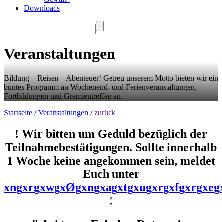
Downloads
Veranstaltungen
Bildung – Reisen – Abenteuer! Getreu unserem Motto bieten wir ein
buntes Programm an Wochenend- und Ferienveranstaltungen,
Fortbildungen und Gremientreffen an.
Startseite
/
Veranstaltungen
/
zurück
! Wir bitten um Geduld bezüglich der
Teilnahmebestätigungen. Sollte innerhalb
1 Woche keine angekommen sein, meldet
Euch unter
x
n
g
x
r
g
x
w
g
x
Ø
g
x
n
g
x
a
g
x
t
g
x
u
g
x
r
g
x
f
g
x
r
g
x
e
g
!