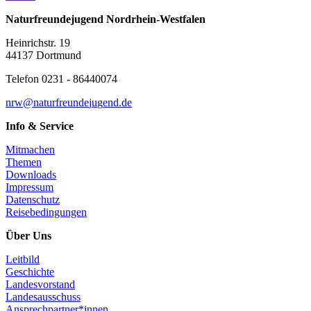
Naturfreundejugend Nordrhein-Westfalen
Heinrichstr. 19
44137 Dortmund
Telefon 0231 - 86440074
n
rw@
n
a
t
u
r
f
r
e
u
n
d
e
j
u
g
e
n
d
.
d
e
Info & Service
Mitmachen
Themen
Downloads
Impressum
Datenschutz
Reisebedingungen
Über Uns
Leitbild
Geschichte
Landesvorstand
Landesausschuss
Ansprechpartner*innen