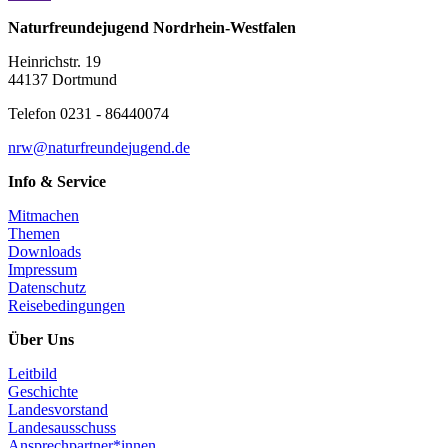
Naturfreundejugend Nordrhein-Westfalen
Heinrichstr. 19
44137 Dortmund
Telefon 0231 - 86440074
n
rw@
n
a
t
u
r
f
r
e
u
n
d
e
j
u
g
e
n
d
.
d
e
Info & Service
Mitmachen
Themen
Downloads
Impressum
Datenschutz
Reisebedingungen
Über Uns
Leitbild
Geschichte
Landesvorstand
Landesausschuss
Ansprechpartner*innen