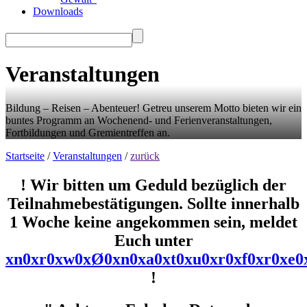
Downloads
Veranstaltungen
Bildung – Reisen – Abenteuer! Getreu unserem Motto bieten wir ein
buntes Programm an Wochenend- und Ferienveranstaltungen,
Fortbildungen und Gremientreffen an.
Startseite
/
Veranstaltungen
/
zurück
! Wir bitten um Geduld bezüglich der
Teilnahmebestätigungen. Sollte innerhalb
1 Woche keine angekommen sein, meldet
Euch unter
x
n
0
x
r
0
x
w
0
x
Ø
0
x
n
0
x
a
0
x
t
0
x
u
0
x
r
0
x
f
0
x
r
0
x
e
0
!