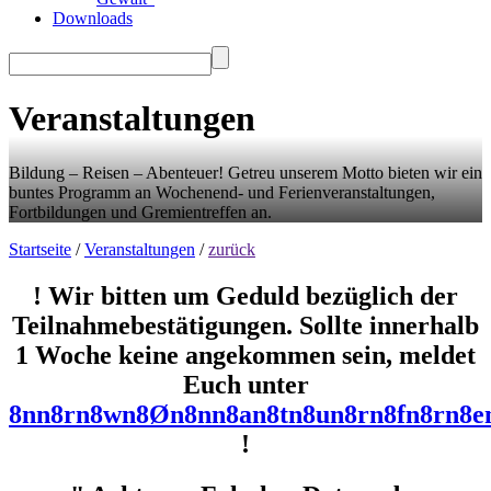
Downloads
Veranstaltungen
Bildung – Reisen – Abenteuer! Getreu unserem Motto bieten wir ein
buntes Programm an Wochenend- und Ferienveranstaltungen,
Fortbildungen und Gremientreffen an.
Startseite
/
Veranstaltungen
/
zurück
! Wir bitten um Geduld bezüglich der
Teilnahmebestätigungen. Sollte innerhalb
1 Woche keine angekommen sein, meldet
Euch unter
8
n
n
8
r
n
8
w
n
8
Ø
n
8
n
n
8
a
n
8
t
n
8
u
n
8
r
n
8
f
n
8
r
n
8
e
!