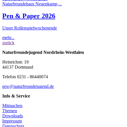
Naturfreundehaus Neuenkamp,...
Pen & Paper 2026
Unser Rollenspielwochenende
mehr...
zurück
Naturfreundejugend Nordrhein-Westfalen
Heinrichstr. 19
44137 Dortmund
Telefon 0231 - 86440074
n
rw@
n
a
t
u
r
f
r
e
u
n
d
e
j
u
g
e
n
d
.
d
e
Info & Service
Mitmachen
Themen
Downloads
Impressum
Datenschutz