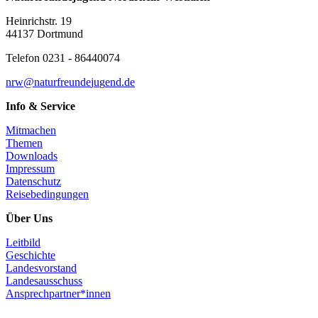
Heinrichstr. 19
44137 Dortmund
Telefon 0231 - 86440074
n
rw@
n
a
t
u
r
f
r
e
u
n
d
e
j
u
g
e
n
d
.
d
e
Info & Service
Mitmachen
Themen
Downloads
Impressum
Datenschutz
Reisebedingungen
Über Uns
Leitbild
Geschichte
Landesvorstand
Landesausschuss
Ansprechpartner*innen