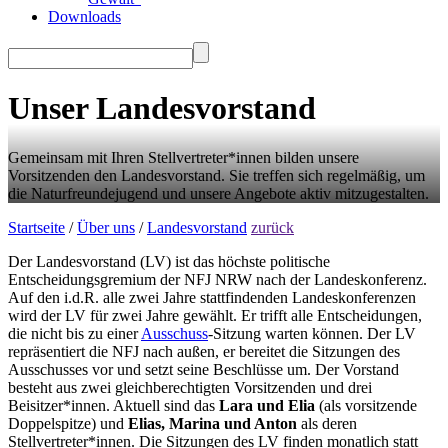
Downloads
Unser Landesvorstand
Gemeinsam mit Ihren Stellvertreter*innen bilden unsere
Vorsitzenden den Landesvorstand. Sie treffen sich regelmäßig, um
die Naturfreundejugend und unsere Angebote aktiv mitzugestalten.
Startseite
/
Über uns
/
Landesvorstand
zurück
Der Landesvorstand (LV) ist das höchste politische
Entscheidungsgremium der NFJ NRW nach der Landeskonferenz.
Auf den i.d.R. alle zwei Jahre stattfindenden Landeskonferenzen
wird der LV für zwei Jahre gewählt. Er trifft alle Entscheidungen,
die nicht bis zu einer
Ausschuss
-Sitzung warten können. Der LV
repräsentiert die NFJ nach außen, er bereitet die Sitzungen des
Ausschusses vor und setzt seine Beschlüsse um. Der Vorstand
besteht aus zwei gleichberechtigten Vorsitzenden und drei
Beisitzer*innen. Aktuell sind das
Lara und Elia
(als vorsitzende
Doppelspitze) und
Elias, Marina und Anton
als deren
Stellvertreter*innen. Die Sitzungen des LV finden monatlich statt