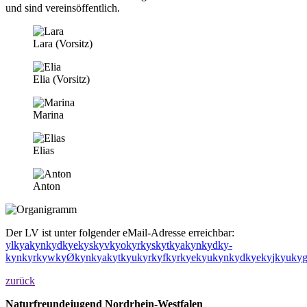
und sind vereinsöffentlich.
Lara (Vorsitz)
Elia (Vorsitz)
Marina
Elias
Anton
Der LV ist unter folgender eMail-Adresse erreichbar:
y
l
k
y
a
k
y
n
k
y
d
k
y
e
k
y
s
k
y
v
k
y
o
k
y
r
k
y
s
k
y
t
k
y
a
k
y
n
k
y
d
k
y
-
k
y
n
k
y
r
k
y
w
k
y
Ø
k
y
n
k
y
a
k
y
t
k
y
u
k
y
r
k
y
f
k
y
r
k
y
e
k
y
u
k
y
n
k
y
d
k
y
e
k
y
j
k
y
u
k
y
zurück
Naturfreundejugend Nordrhein-Westfalen