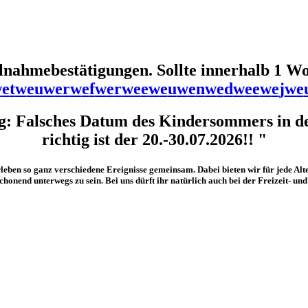
ilnahmebestätigungen. Sollte innerhalb 1 
w
e
t
w
e
u
w
e
r
w
e
f
w
e
r
w
e
e
w
e
u
w
e
n
w
e
d
w
e
e
w
e
j
w
e
g: Falsches Datum des Kindersommers in d
richtig ist der 20.-30.07.2026!! "
leben so ganz verschiedene Ereignisse gemeinsam. Dabei bieten wir für jede Alt
onend unterwegs zu sein. Bei uns dürft ihr natürlich auch bei der Freizeit- un