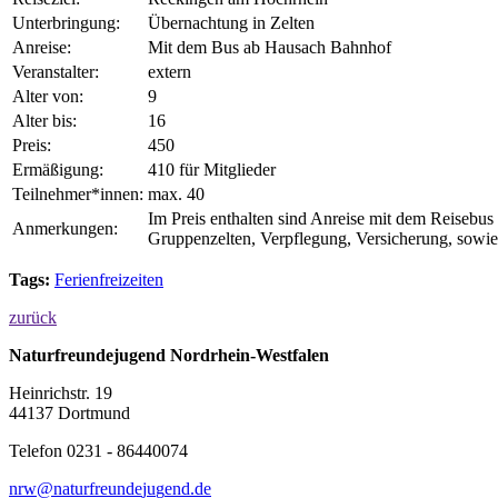
Unterbringung:
Übernachtung in Zelten
Anreise:
Mit dem Bus ab Hausach Bahnhof
Veranstalter:
extern
Alter von:
9
Alter bis:
16
Preis:
450
Ermäßigung:
410 für Mitglieder
Teilnehmer*innen:
max. 40
Im Preis enthalten sind Anreise mit dem Reisebu
Anmerkungen:
Gruppenzelten, Verpflegung, Versicherung, sowie 
Tags:
Ferienfreizeiten
zurück
Naturfreundejugend Nordrhein-Westfalen
Heinrichstr. 19
44137 Dortmund
Telefon 0231 - 86440074
n
rw@
n
a
t
u
r
f
r
e
u
n
d
e
j
u
g
e
n
d
.
d
e