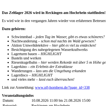
Das Zeltlager 2026 wird in Reckingen am Hochrhein stattfinden!
Es wird wie in den vergangen Jahren wieder von erfahrenen Betreuer
Dazu gehören:
Schwimmbad –
jeden Tag im Wasser, gibt es etwas schöneres?
Nachtwanderung –
schon mal nachts im Wald gewesen?
Aktion Umweltdetektive –
hier gibt es viel zu entdecken!
Besichtigung des nahegelegenen Wasserkraftwerks
Lagerturm bauen –
HIGHLIGHT
Basteln und werken
Riesenkugelbahn –
hier werden Rekorde mit über 5 m Höhe ges
Lagerkino –
ein Erlebnis der Extraklasse
Wanderungen –
lass uns die Umgebung erkunden
Lagerdisco –
HIGHLIGHT
und vieles mehr –
lasst euch überraschen!
Link zur Anmeldung:
www.nfj-hornberg.de/?page_id=338
Veranstaltungsinfos
Datum:
10.08.2026 11:00 bis 21.08.2026 15:00
Reiseziel:
Reckingen am Hochrhein