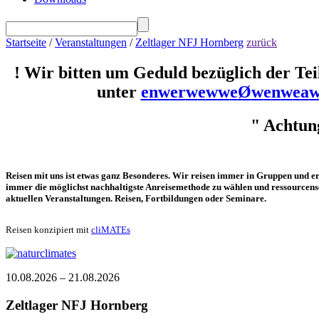
Startseite
/
Veranstaltungen
/
Zeltlager NFJ Hornberg
zurück
! Wir bitten um Geduld bezüglich der Te
unter
e
n
w
e
r
w
e
w
w
e
Ø
w
e
n
w
e
a
" Achtun
Reisen mit uns ist etwas ganz Besonderes. Wir reisen immer in Gruppen und er
immer die möglichst nachhaltigste Anreisemethode zu wählen und ressourcensch
aktuellen Veranstaltungen. Reisen, Fortbildungen oder Seminare.
Reisen konzipiert mit
cliMATEs
10.08.2026 – 21.08.2026
Zeltlager NFJ Hornberg