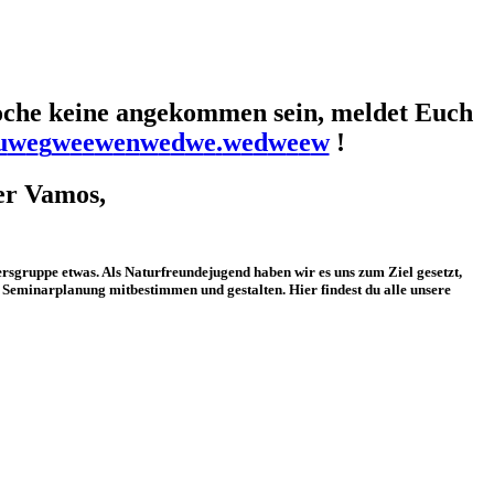
Woche keine angekommen sein, meldet Euch
u
w
e
g
w
e
e
w
e
n
w
e
d
w
e
.
w
e
d
w
e
e
w
!
er Vamos,
ersgruppe etwas. Als Naturfreundejugend haben wir es uns zum Ziel gesetzt,
d Seminarplanung mitbestimmen und gestalten. Hier findest du alle unsere