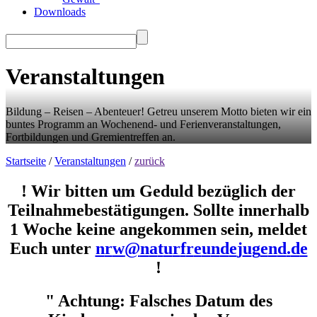
Downloads
Veranstaltungen
Bildung – Reisen – Abenteuer! Getreu unserem Motto bieten wir ein
buntes Programm an Wochenend- und Ferienveranstaltungen,
Fortbildungen und Gremientreffen an.
Startseite
/
Veranstaltungen
/
zurück
! Wir bitten um Geduld bezüglich der
Teilnahmebestätigungen. Sollte innerhalb
1 Woche keine angekommen sein, meldet
Euch unter
n
r
w
n
a
t
u
r
f
r
e
u
n
d
e
j
u
g
e
n
d
.
d
e
!
" Achtung: Falsches Datum des