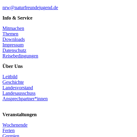
n
rw@
n
a
t
u
r
f
r
e
u
n
d
e
j
u
g
e
n
d
.
d
e
Info & Service
Mitmachen
Themen
Downloads
Impressum
Datenschutz
Reisebedingungen
Über Uns
Leitbild
Geschichte
Landesvorstand
Landesausschuss
Ansprechpartner*innen
Veranstaltungen
Wochenende
Ferien
Gremien