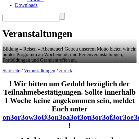
Downloads
Veranstaltungen
Bildung – Reisen – Abenteuer! Getreu unserem Motto bieten wir ein
buntes Programm an Wochenend- und Ferienveranstaltungen,
Fortbildungen und Gremientreffen an.
Startseite
/
Veranstaltungen
/
zurück
! Wir bitten um Geduld bezüglich der
Teilnahmebestätigungen. Sollte innerhalb
1 Woche keine angekommen sein, meldet
Euch unter
o
n
3
o
r
3
o
w
3
o
Ø
3
o
n
3
o
a
3
o
t
3
o
u
3
o
r
3
o
f
3
o
r
3
o
e
3
!