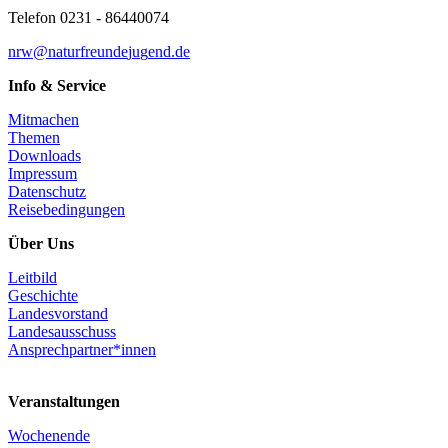
Telefon 0231 - 86440074
n
rw@
n
a
t
u
r
f
r
e
u
n
d
e
j
u
g
e
n
d
.
d
e
Info & Service
Mitmachen
Themen
Downloads
Impressum
Datenschutz
Reisebedingungen
Über Uns
Leitbild
Geschichte
Landesvorstand
Landesausschuss
Ansprechpartner*innen
Veranstaltungen
Wochenende